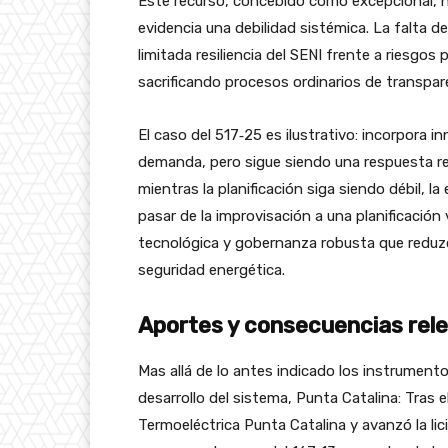
Este recurso, concebido como excepcional, no
evidencia una debilidad sistémica. La falta d
limitada resiliencia del SENI frente a riesgos
sacrificando procesos ordinarios de transpa
El caso del 517‑25 es ilustrativo: incorpora
demanda, pero sigue siendo una respuesta reac
mientras la planificación siga siendo débil, l
pasar de la improvisación a una planificación
tecnológica y gobernanza robusta que reduzc
seguridad energética.
Aportes y consecuencias rele
Mas allá de lo antes indicado los instrument
desarrollo del sistema, Punta Catalina: Tras e
Termoeléctrica Punta Catalina y avanzó la li