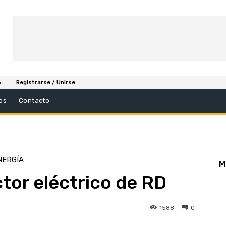
6
Registrarse / Unirse
os
Contacto
NERGÍA
M
tor eléctrico de RD
1588
0