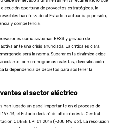
 debe ser llevado a una herramienta recurrente, lo que
e ejecución oportuna de proyectos estratégicos, la
 previsibles han forzado al Estado a actuar bajo presión,
rencia y competencia.
 innovaciones como sistemas BESS y gestión de
tiva ante una crisis anunciada. La crítica es clara:
a emergencia será la norma. Superar esta dinámica exige
 vinculante, con cronogramas realistas, diversificación
a la dependencia de decretos para sostener la
vantes al sector eléctrico
os han jugado un papel importante en el proceso de
l 167‑13, el Estado declaró de alto interés la Central
citación CDEEE‑LPI‑01‑2013 (~300 MW x 2). La resolución