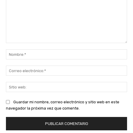
Comentario:
No
Co
ele
Sit
we
Guardar mi nombre, correo electrónico y sitio web en este
navegador la próxima vez que comente.