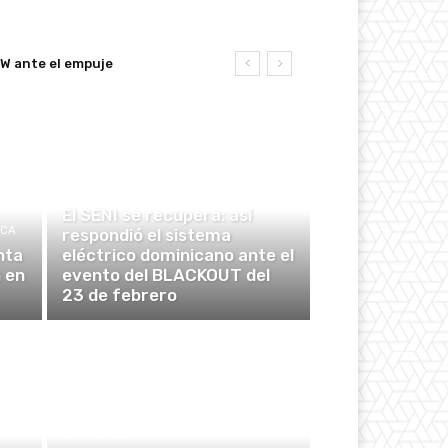
MW ante el empuje
DE INTERÉS
El SENI se recupera: así
ICA
respondió el sistema
nta
eléctrico dominicano ante el
n en
evento del BLACKOUT del
23 de febrero
DE INTERÉS