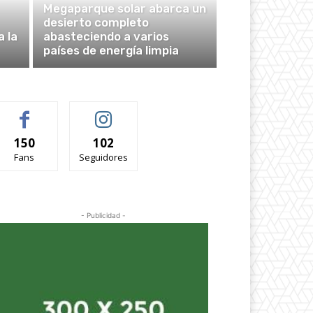
Megaparque solar abarca un
desierto completo
a la
abasteciendo a varios
países de energía limpia
150
102
Fans
Seguidores
- Publicidad -