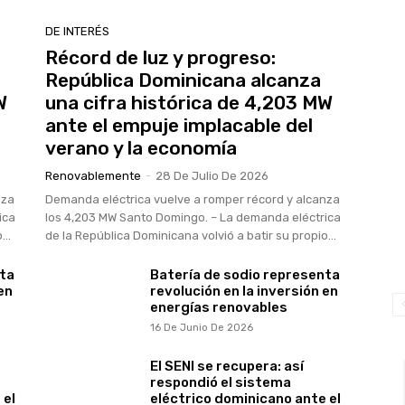
DE INTERÉS
Récord de luz y progreso:
República Dominicana alcanza
W
una cifra histórica de 4,203 MW
ante el empuje implacable del
verano y la economía
Renovablemente
-
28 De Julio De 2026
nza
Demanda eléctrica vuelve a romper récord y alcanza
ica
los 4,203 MW Santo Domingo. – La demanda eléctrica
...
de la República Dominicana volvió a batir su propio...
nta
Batería de sodio representa
en
revolución en la inversión en
energías renovables
16 De Junio De 2026
El SENI se recupera: así
respondió el sistema
 el
eléctrico dominicano ante el