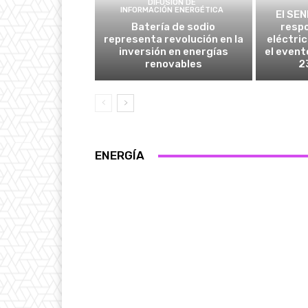
DIFUSIÓN DE
INFORMACIÓN ENERGÉTICA
El SEN
Batería de sodio
respo
representa revolución en la
eléctri
inversión en energías
el event
renovables
2
ENERGÍA