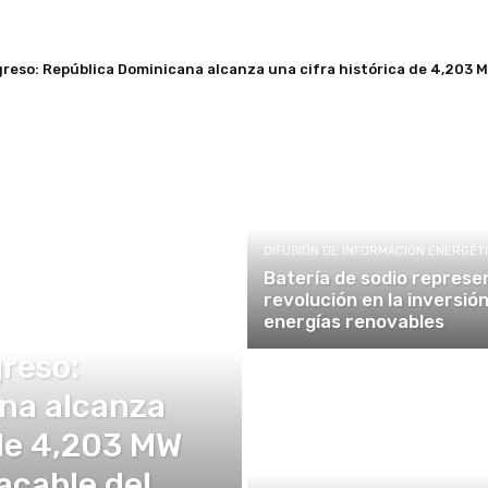
greso: República Dominicana alcanza una cifra histórica de 4,203 
no y la economía
DIFUSIÓN DE INFORMACIÓN ENERGÉT
Batería de sodio represe
revolución en la inversió
energías renovables
greso:
na alcanza
 de 4,203 MW
acable del