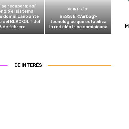
I se recupera: así
DE INTERÉS
ndió el sistema
co dominicano ante
BESS: El «Airbag»
o del BLACKOUT del
tecnológico que estabiliza
M
3 de febrero
la red eléctrica dominicana
DE INTERÉS