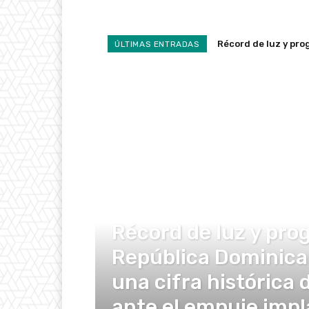
Récord de luz y pro
ÚLTIMAS ENTRADAS
implacable del vera
DE INTERÉS
Récord de luz y pro
República Dominica
una cifra histórica
ante el empuje impl