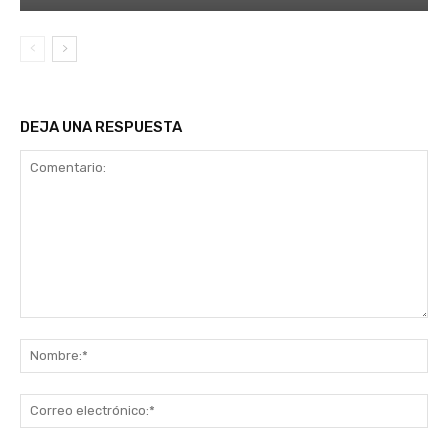
DEJA UNA RESPUESTA
Comentario:
No
Co
ele