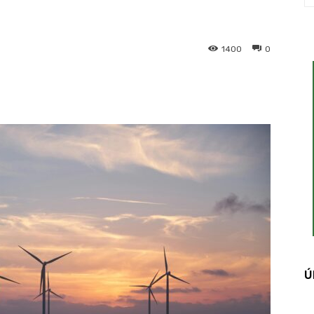
1400
0
interest
WhatsApp
Ú