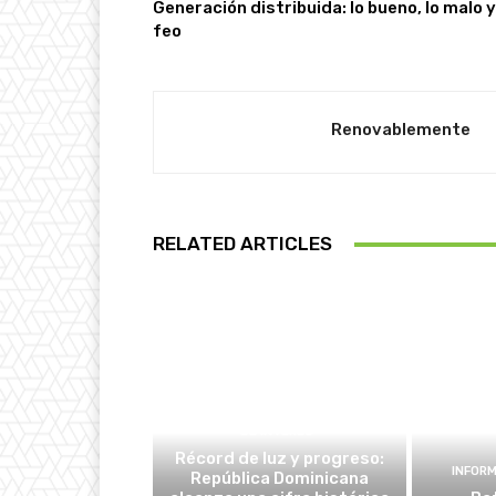
Generación distribuida: lo bueno, lo malo y
feo
Renovablemente
RELATED ARTICLES
DE INTERÉS
Récord de luz y progreso:
INFOR
República Dominicana