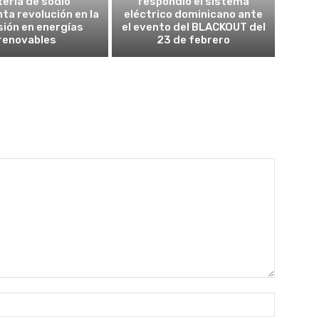
ería de sodio
respondió el sistema
ta revolución en la
eléctrico dominicano ante
sión en energías
el evento del BLACKOUT del
renovables
23 de febrero
Nombre: