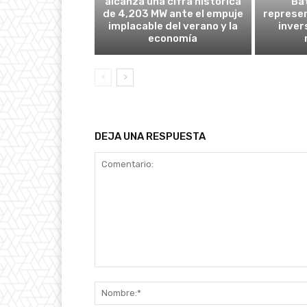
alcanza una cifra histórica
Bat
de 4,203 MW ante el empuje
represen
implacable del verano y la
inver
economía
DEJA UNA RESPUESTA
Comentario: