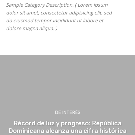
Sample Category Description. ( Lorem ipsum
dolor sit amet, consectetur adipisicing elit, sed
do eiusmod tempor incididunt ut labore et
dolore magna aliqua. )
Sample Category I
Sample Category II
Sample Category III
Sample Ca
DE INTERÉS
Récord de luz y progreso: República
Dominicana alcanza una cifra histórica