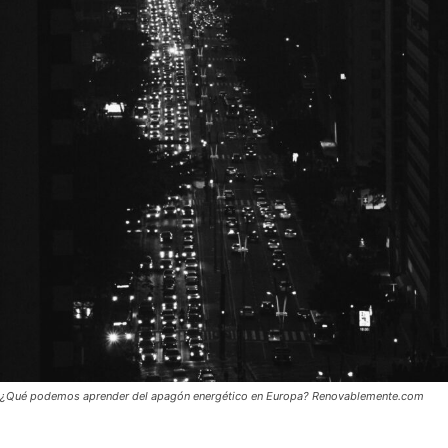
¿Qué podemos aprender del apagón energético en Europa? Renovablemente.com